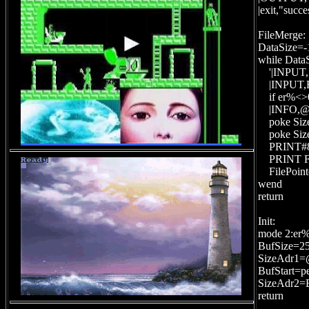
|exit,"succe
FileMerge:
DataSize=-1
while Data
'|INPUT,"F
|INPUT,Fi
if er%<>0 
|INFO,@inf
poke Size
poke Size
PRINT#8,Buf
PRINT Fil
FilePointe
wend
return
Init:
mode 2:er
BufSize=255
SizeAdr1=@
BufStart=pe
SizeAdr2=Bu
return