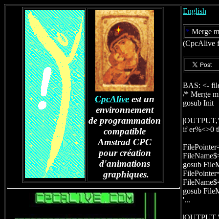
English
*
Merge mul
(CpcAlive 
BAS:
<- fi
/* Merge mul
CpcAlive
est un
gosub Init
environnement
de programmation
|OUTPUT,"R
if er%<>0 
compatible
Amstrad CPC
FilePointer=0
pour création
FileName$="
d'animations
gosub File
graphiques.
FilePointer=
FileName$=
gosub File
'...
|OUTPUT,":