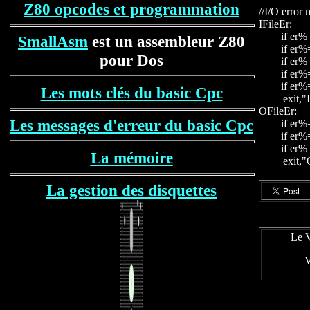
Z80 opcodes et programmation
//I/O error
IFileEr:
if er%=1 th
SmallAsm
est un assembleur Z80
if er%=2 th
pour Dos
if er%=3 th
if er%=4 t
if er%=5 t
Les mots clés du basic Cpc
|exit,"Inp
OFileEr:
Les messages d'erreur du basic Cpc
if er%=2 o
if er%=3 t
if er%=4 t
La mémoire
|exit,"Out
La
gestion des disquettes
Le V
— V