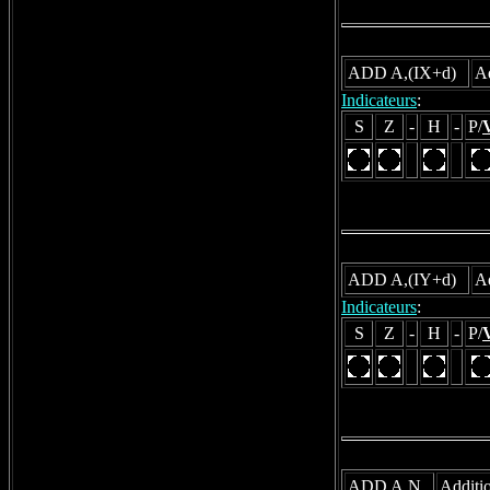
ADD A,(IX+d)
Ad
Indicateurs
:
S
Z
-
H
-
P/
ADD A,(IY+d)
Ad
Indicateurs
:
S
Z
-
H
-
P/
ADD A,N
Additio