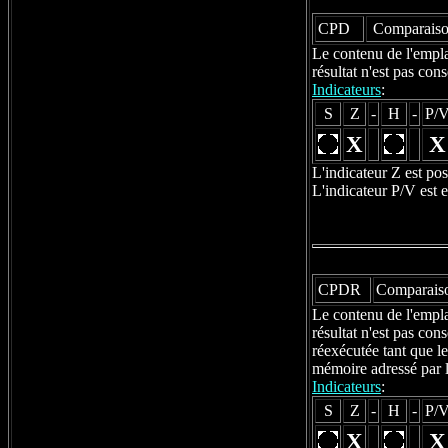
CPD
Comparaison
Le contenu de l'empla
résultat n'est pas co
Indicateurs
:
S
Z
-
H
-
P/
X
X
L'indicateur Z est po
L'indicateur P/V est 
CPDR
Comparaiso
Le contenu de l'empla
résultat n'est pas co
réexécutée tant que l
mémoire adressé par l
Indicateurs
:
S
Z
-
H
-
P/
X
X