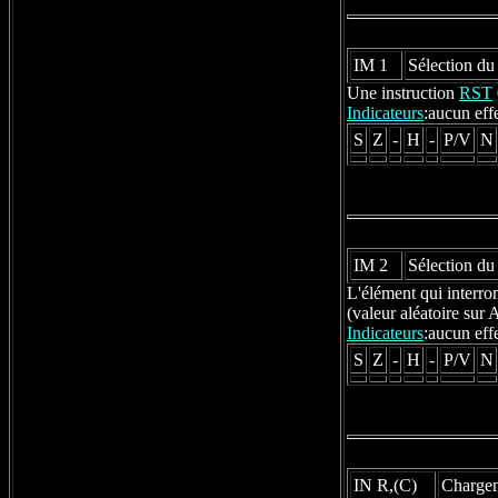
IM 1
Sélection du
Une instruction
RST
Indicateurs
:aucun eff
S
Z
-
H
-
P/V
N
IM 2
Sélection du
L'élément qui interro
(valeur aléatoire sur 
Indicateurs
:aucun eff
S
Z
-
H
-
P/V
N
IN R,(C)
Chargeme