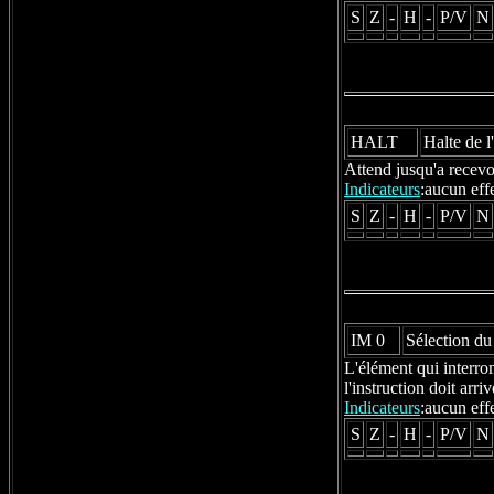
S
Z
-
H
-
P/V
N
HALT
Halte de l
Attend jusqu'a recevoi
Indicateurs
:aucun eff
S
Z
-
H
-
P/V
N
IM 0
Sélection du
L'élément qui interro
l'instruction doit arr
Indicateurs
:aucun eff
S
Z
-
H
-
P/V
N