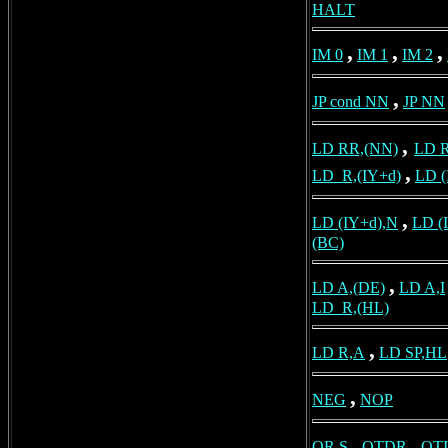
HALT
,
,
,
IM 0
IM 1
IM 2
,
JP cond NN
JP NN
,
LD RR,(NN)
LD 
,
LD_R,(IY+d)
LD (
,
LD (IY+d),N
LD (
(BC)
,
LD A,(DE)
LD A,I
LD_R,(HL)
,
LD R,A
LD SP,HL
,
NEG
NOP
,
,
OR S
OTDR
OT