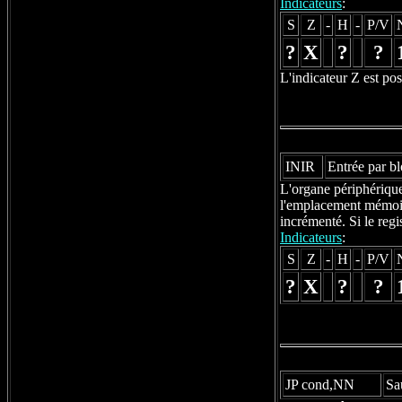
Indicateurs
:
S
Z
-
H
-
P/V
?
X
?
?
L'indicateur Z est pos
INIR
Entrée par b
L'organe périphérique 
l'emplacement mémoire
incrémenté. Si le regi
Indicateurs
:
S
Z
-
H
-
P/V
?
X
?
?
JP cond,NN
Sa