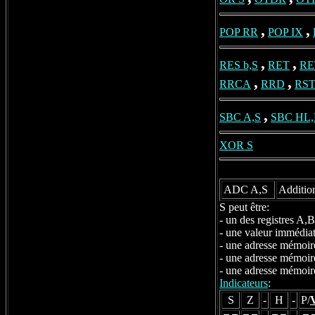
,
,
POP RR
POP IX
,
,
RES b,S
RET
RE
,
,
RRCA
RRD
RST
,
SBC A,S
SBC HL
XOR S
ADC A,S
Addition
S peut être:
- un des registres A
- une valeur immédi
- une adresse mémoir
- une adresse mémoir
- une adresse mémoir
Indicateurs
:
S
Z
-
H
-
P/