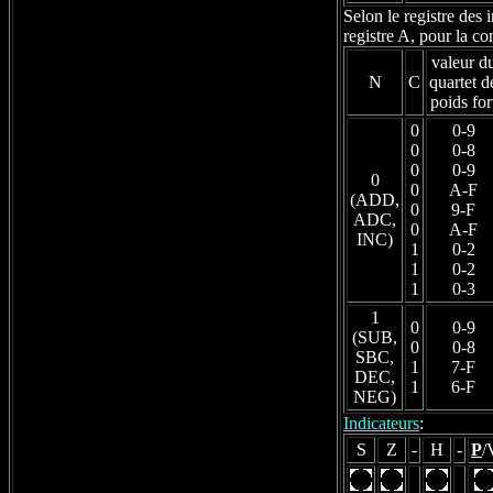
Selon le registre des 
registre A, pour la c
valeur d
N
C
quartet d
poids for
0
0-9
0
0-8
0
0-9
0
0
A-F
(ADD,
0
9-F
ADC,
0
A-F
INC)
1
0-2
1
0-2
1
0-3
1
0
0-9
(SUB,
0
0-8
SBC,
1
7-F
DEC,
1
6-F
NEG)
Indicateurs
:
S
Z
-
H
-
P
/