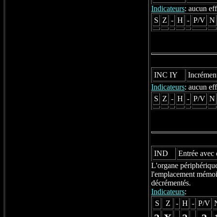
Indicateurs
: aucun eff
S
Z
-
H
-
P/V
N
INC IY
Incrément
Indicateurs
: aucun eff
S
Z
-
H
-
P/V
N
IND
Entrée avec
L'organe périphérique 
l'emplacement mémoire
décrémentés.
Indicateurs
:
S
Z
-
H
-
P/V