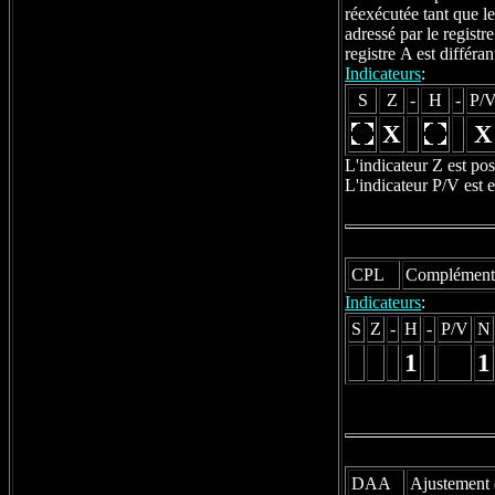
réexécutée tant que l
adressé par le registr
registre A est différ
Indicateurs
:
S
Z
-
H
-
P/
X
X
L'indicateur Z est po
L'indicateur P/V est 
CPL
Complémenta
Indicateurs
:
S
Z
-
H
-
P/V
N
1
1
DAA
Ajustement 