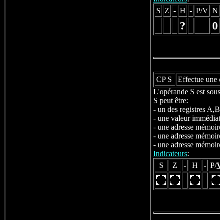
S
Z
-
H
-
P/V
N
?
0
CP S
Effectue une 
L'opérande S est soust
S peut être:
- un des registres A
- une valeur immédia
- une adresse mémoire
- une adresse mémoire
- une adresse mémoire
Indicateurs
:
S
Z
-
H
-
P/