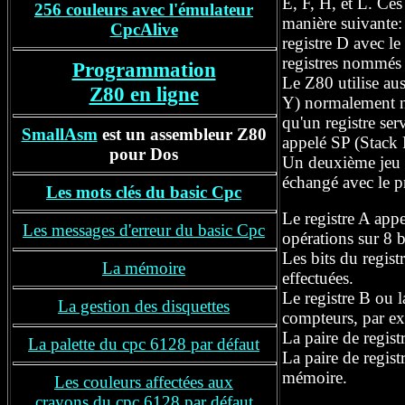
E, F, H, et L. Ces
256 couleurs avec l'émulateur
manière suivante
CpcAlive
registre
D avec
le
registres nommés 
Programmation
Le Z80 utilise aus
Z80 en ligne
Y)
normalement non
qu'un registre
ser
SmallAsm
est un assembleur Z80
appelé SP (Stack 
pour Dos
U
n
deuxième jeu 
échangé avec le p
Les mots clés du basic Cpc
Le registre A
appe
Les messages d'erreur du basic Cpc
opérations sur 8 b
Les bits du regis
La mémoire
effectuées.
Le registre B ou 
La
gestion des disquettes
compteurs, par ex
L
a paire de regis
La palette du cpc 6128 par défaut
L
a paire de regi
mémoire.
Les couleurs affectées aux
crayons
du cpc 6128 par défaut