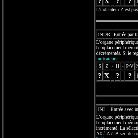
?
X
?
?
L'indicateur Z est pos
INDR
Entrée par b
L'organe périphérique 
l'emplacement mémoire
décrémentés. Si le reg
Indicateurs
:
S
Z
-
H
-
P/V
?
X
?
?
INI
Entrée avec i
L'organe périphérique 
l'emplacement mémoire
incrémenté. La sélecti
A0 à A7. B sert de co