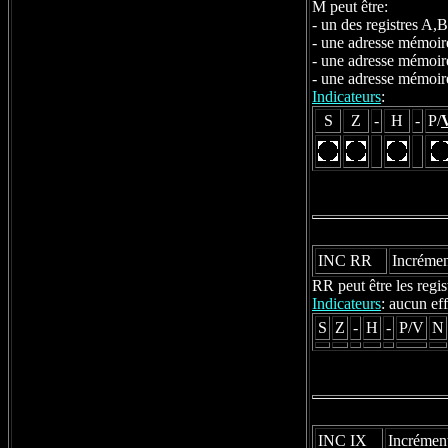
M peut être:
- un des registres A
- une adresse mémoir
- une adresse mémoir
- une adresse mémoire
Indicateurs
:
S
Z
-
H
-
P/
INC RR
Incrémen
RR peut être les reg
Indicateurs
: aucun eff
S
Z
-
H
-
P/V
N
INC IX
Incrément