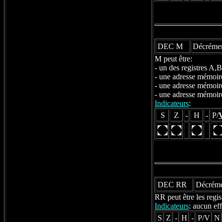
DEC M
Décrémen
M peut être:
- un des registres A
- une adresse mémoir
- une adresse mémoir
- une adresse mémoir
Indicateurs
:
S
Z
-
H
-
P/
DEC RR
Décréme
RR peut être les reg
Indicateurs
: aucun eff
S
Z
-
H
-
P/V
N