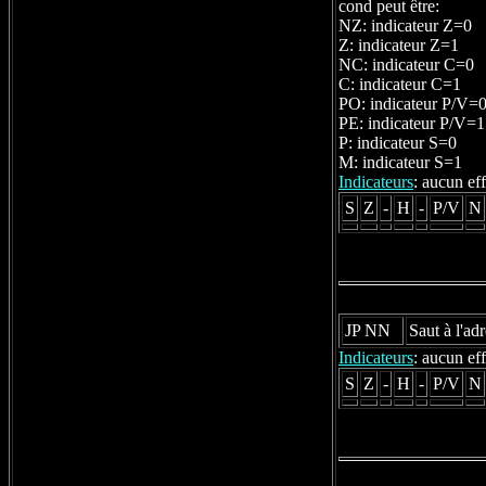
cond peut être:
NZ: indicateur Z=0
Z: indicateur Z=1
NC: indicateur C=0
C: indicateur C=1
PO: indicateur P/V=
PE: indicateur P/V=1
P: indicateur S=0
M: indicateur S=1
Indicateurs
: aucun eff
S
Z
-
H
-
P/V
N
JP NN
Saut à l'a
Indicateurs
: aucun eff
S
Z
-
H
-
P/V
N