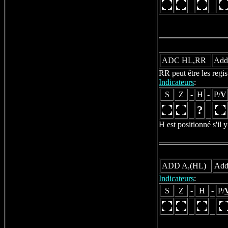
ADC HL,RR
Addi
RR peut être les reg
Indicateurs
:
S
Z
-
H
-
P/
V
?
H est positionné s'il y
ADD A,(HL)
Addi
Indicateurs
:
S
Z
-
H
-
P/