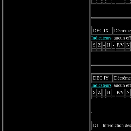
DEC IX
Décrémen
Indicateurs
: aucun eff
S
Z
-
H
-
P/V
N
DEC IY
Décrémen
Indicateurs
: aucun eff
S
Z
-
H
-
P/V
N
DI
Interdiction des