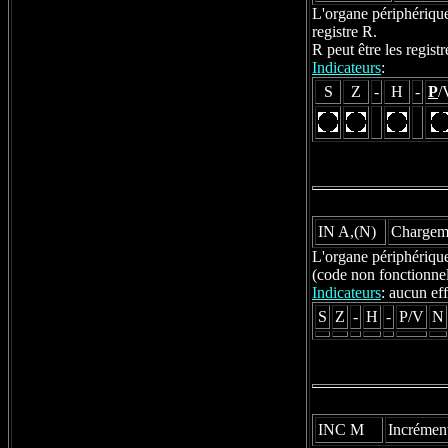
L'organe périphérique 
registre R.
R peut être les regis
Indicateurs
:
S
Z
-
H
-
P
/
IN A,(N)
Chargeme
L'organe périphérique 
(code non fonctionne
Indicateurs
: aucun eff
S
Z
-
H
-
P/V
N
INC M
Incrément