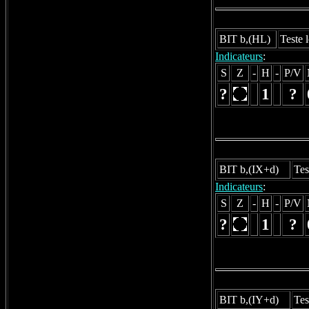
BIT b,(HL)
Teste 
Indicateurs
:
S
Z
-
H
-
P/V
?
1
?
BIT b,(IX+d)
Tes
Indicateurs
:
S
Z
-
H
-
P/V
?
1
?
BIT b,(IY+d)
Tes