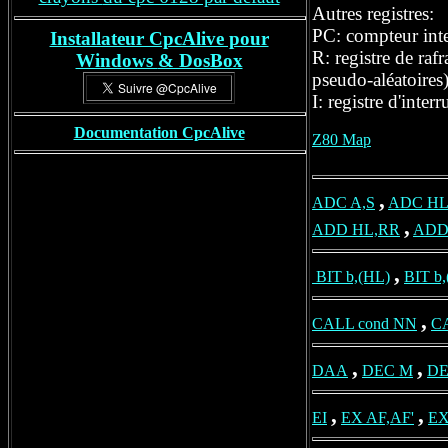
Autres registres:
PC: compteur inte
Installateur CpcAlive pour
R: registre de raf
Windows
& DosBox
pseudo-aléatoires)
I: registre d'inte
Documentation CpcAlive
Z80 Map
,
ADC A,S
ADC HL
,
ADD HL,RR
ADD
,
BIT b,(HL)
BIT b,
,
CALL cond NN
C
,
,
DAA
DEC M
DE
,
,
EI
EX AF,AF'
EX