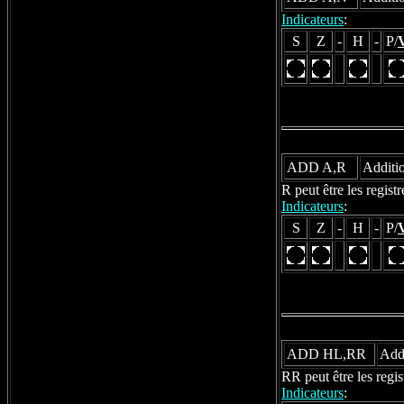
Indicateurs
:
S
Z
-
H
-
P/
ADD A,R
Additio
R peut être les regis
Indicateurs
:
S
Z
-
H
-
P/
ADD HL,RR
Addi
RR peut être les reg
Indicateurs
: