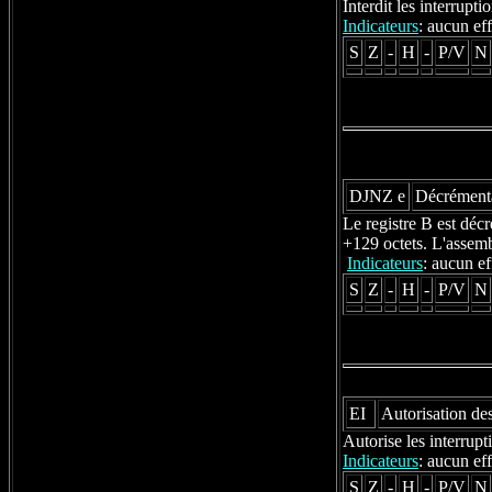
Interdit les interrupt
Indicateurs
: aucun eff
S
Z
-
H
-
P/V
N
DJNZ e
Décrémentat
Le registre B est décr
+129 octets. L'assemb
Indicateurs
: aucun ef
S
Z
-
H
-
P/V
N
EI
Autorisation des
Autorise les interrupt
Indicateurs
: aucun eff
S
Z
-
H
-
P/V
N