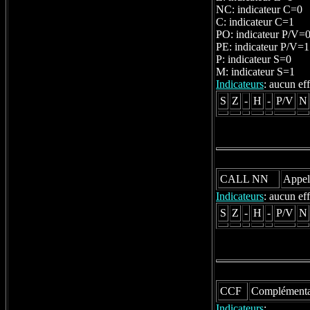
NC: indicateur C=0
C: indicateur C=1
PO: indicateur P/V=
PE: indicateur P/V=1
P: indicateur S=0
M: indicateur S=1
Indicateurs
: aucun eff
S
Z
-
H
-
P/V
N
CALL NN
Appel
Indicateurs
: aucun eff
S
Z
-
H
-
P/V
N
CCF
Complémentat
Indicateurs
: