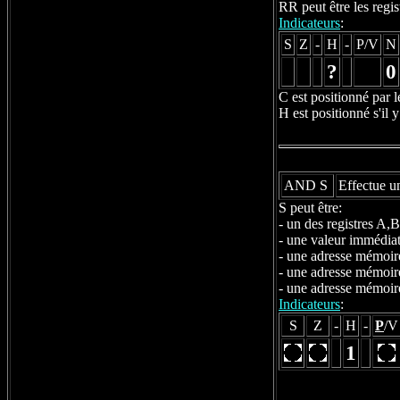
RR peut être les regi
Indicateurs
:
S
Z
-
H
-
P/V
N
?
0
C est positionné par l
H est positionné s'il y
AND S
Effectue 
S peut être:
- un des registres A
- une valeur immédi
- une adresse mémoir
- une adresse mémoir
- une adresse mémoir
Indicateurs
:
S
Z
-
H
-
P
/V
1