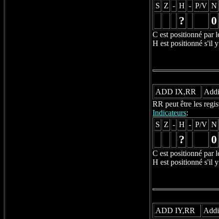
S
Z
-
H
-
P/V
N
?
0
C est positionné par l
H est positionné s'il y
ADD IX,RR
Addi
RR peut être les regi
Indicateurs
:
S
Z
-
H
-
P/V
N
?
0
C est positionné par l
H est positionné s'il y
ADD IY,RR
Addit