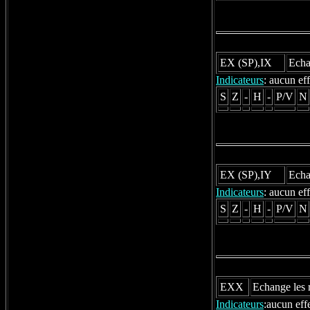
EX (SP),IX
Echa
Indicateurs
: aucun eff
S
Z
-
H
-
P/V
N
EX (SP),IY
Echa
Indicateurs
: aucun eff
S
Z
-
H
-
P/V
N
EXX
Echange les r
Indicateurs
:aucun eff