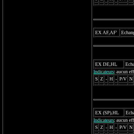
EX AF,AF'
Echange
EX DE,HL
Echa
Indicateurs
: aucun eff
S
Z
-
H
-
P/V
N
EX (SP),HL
Echa
Indicateurs
: aucun eff
S
Z
-
H
-
P/V
N